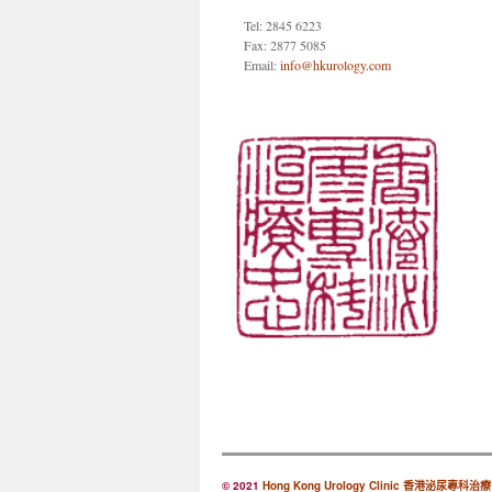
Tel: 2845 6223
Fax: 2877 5085
Email:
info@hkurology.com
© 2021
Hong Kong Urology Clinic 香港泌尿專科治