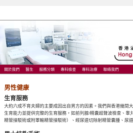
療中心
關於我們
醫生
服務分類
專科檢查
專科治療
聯絡我們
男性健康
生育服務
大約六成不育夫婦的主要成因出自男方的因素。我們與香港幾間
生育能力並提供完整的生育服務，如前列腺/精囊超聲波檢查、睾
精管接駁術或附睪輸精管接駁術）、經尿道切除射精管囊腫、尿