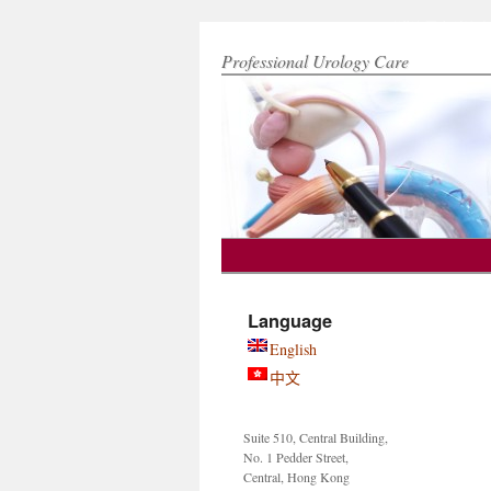
Hong Kong Urology Clinic 香港泌尿專科治
Professional Urology Care
Skip
to
Language
content
English
中文
Suite 510, Central Building,
No. 1 Pedder Street,
Central, Hong Kong