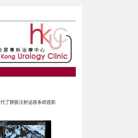
取代了靜脈注射泌尿系統造影