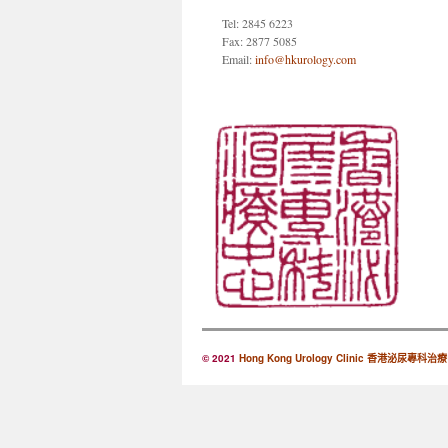
Tel: 2845 6223
Fax: 2877 5085
Email:
info@hkurology.com
© 2021
Hong Kong Urology Clinic 香港泌尿專科治