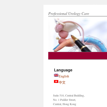
Hong Kong Urology Clinic 香港泌尿專科治
Professional Urology Care
Skip
to
Language
content
English
中文
Suite 510, Central Building,
No. 1 Pedder Street,
Central, Hong Kong